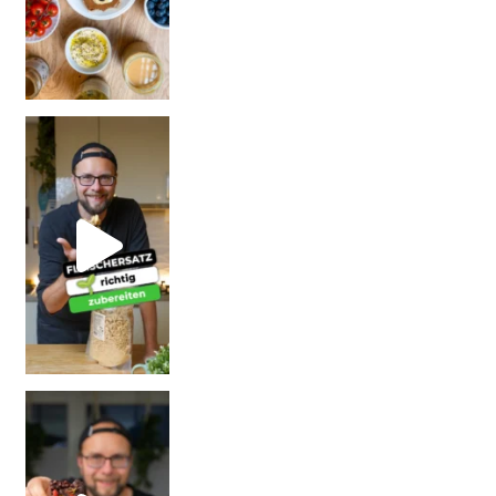
| Rezept
| W