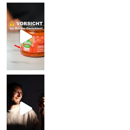
= BESSER?
Falsch gedacht!
W