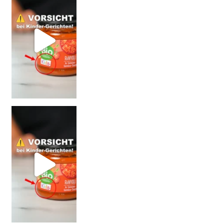
= BESSER?
Falsch gedacht!
W