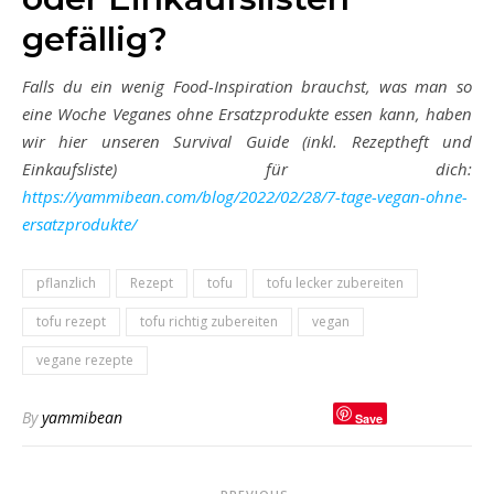
gefällig?
Falls du ein wenig Food-Inspiration brauchst, was man so
eine Woche Veganes ohne Ersatzprodukte essen kann, haben
wir hier unseren Survival Guide (inkl. Rezeptheft und
Einkaufsliste) für dich:
https://yammibean.com/blog/2022/02/28/7-tage-vegan-ohne-
ersatzprodukte/
pflanzlich
Rezept
tofu
tofu lecker zubereiten
tofu rezept
tofu richtig zubereiten
vegan
vegane rezepte
By
yammibean
Save