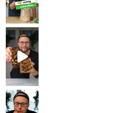
| Rezept
| W