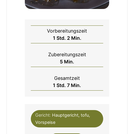
Vorbereitungszeit
Stunde
Minuten
1
Std.
2
Min.
Zubereitungszeit
Minuten
5
Min.
Gesamtzeit
Stunde
Minuten
1
Std.
7
Min.
Gericht:
Hauptgericht, tofu,
Vorspeise