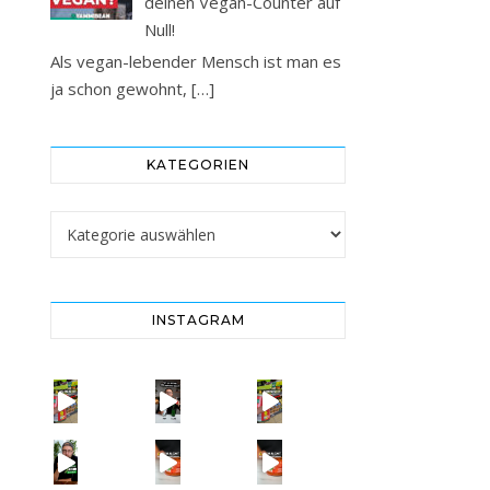
deinen Vegan-Counter auf
Null!
Als vegan-lebender Mensch ist man es
ja schon gewohnt,
[…]
KATEGORIEN
Kategorien
INSTAGRAM
Vorsicht! Eine Dell
SCHOCK-STUDIE: Mehr Mikroplastik in Glasflaschen
Vorsicht! Eine Dell
Erb
Vorsicht: Fallt nicht auf Kinder-Gerichte rein!
= BESSER?
Falsch gedacht!
W