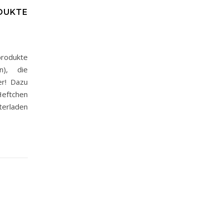
DUKTE
rodukte
n), die
er! Dazu
ftchen
terladen