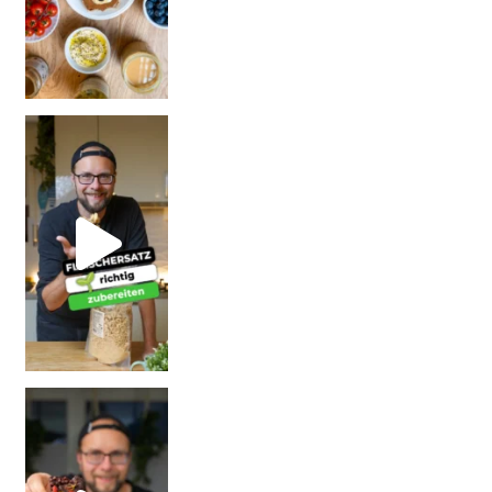
| Rezept
| W