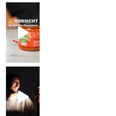
= BESSER?
Falsch gedacht!
W