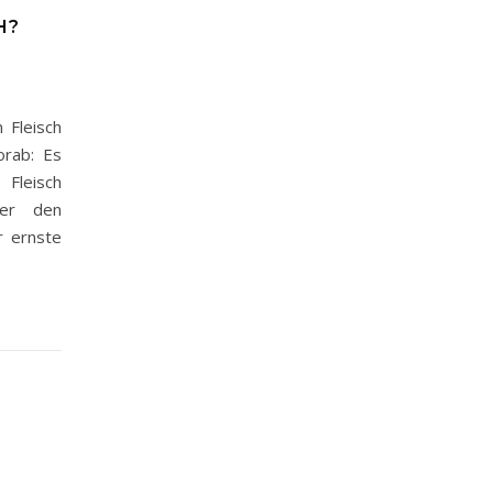
H?
 Fleisch
orab: Es
Fleisch
ter den
r ernste