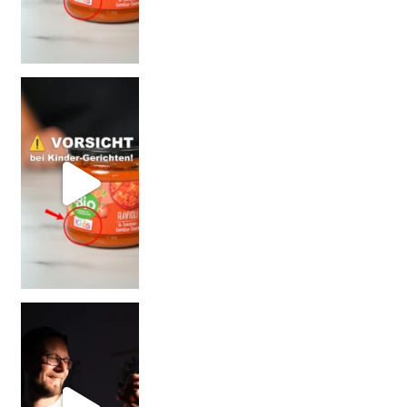
= BESSER?
Falsch gedacht!
W