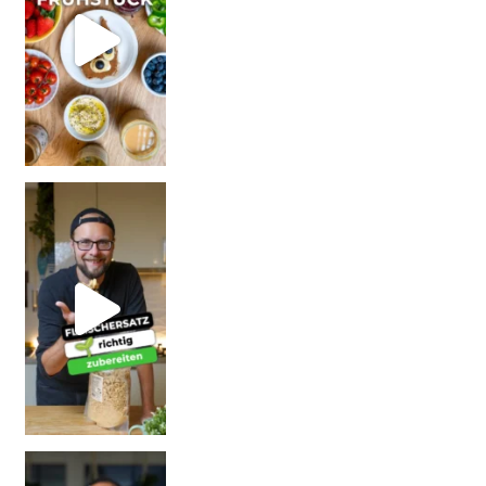
| Rezept
| W