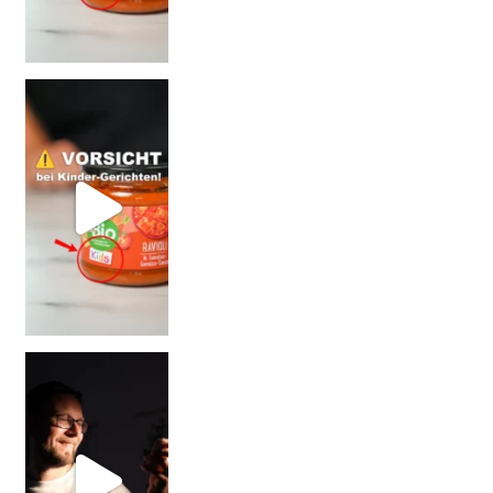
= BESSER?
Falsch gedacht!
W