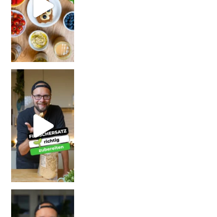
| Rezept
| W