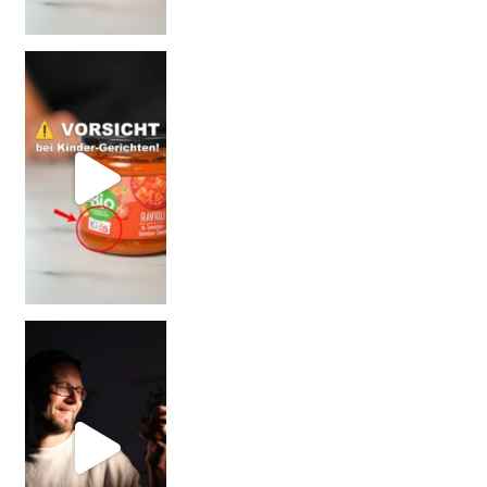
= BESSER?
Falsch gedacht!
W