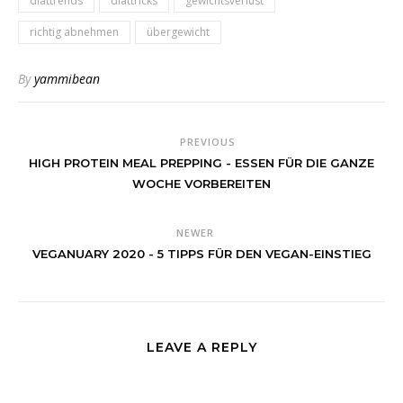
diättrends
diättricks
gewichtsverlust
richtig abnehmen
übergewicht
By
yammibean
PREVIOUS
HIGH PROTEIN MEAL PREPPING - ESSEN FÜR DIE GANZE
WOCHE VORBEREITEN
NEWER
VEGANUARY 2020 - 5 TIPPS FÜR DEN VEGAN-EINSTIEG
LEAVE A REPLY