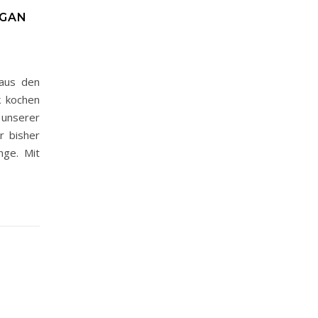
EGAN
 aus den
k kochen
 unserer
r bisher
nge. Mit