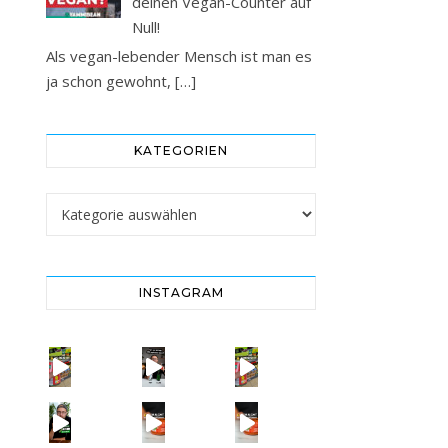
deinen Vegan-Counter auf
Null!
Als vegan-lebender Mensch ist man es
ja schon gewohnt,
[…]
KATEGORIEN
Kategorien
INSTAGRAM
Vorsicht! Eine Dell
SCHOCK-STUDIE: Mehr Mikroplastik in Glasflaschen
Vorsicht! Eine Dell
Erb
Vorsicht: Fallt nicht auf Kinder-Gerichte rein!
= BESSER?
Falsch gedacht!
W