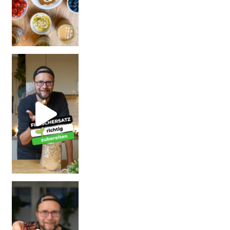
| Rezept
| W