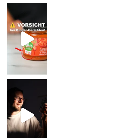
= BESSER?
Falsch gedacht!
W