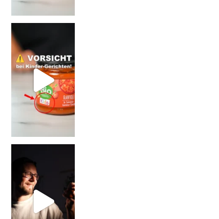
= BESSER?
Falsch gedacht!
W