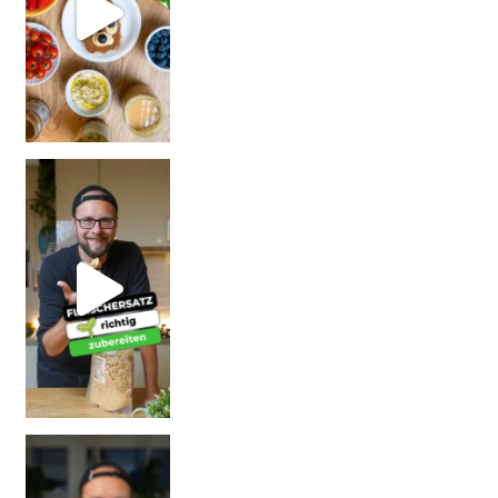
| Rezept
| W