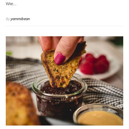
Wie…
By
yammibean