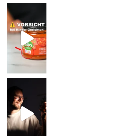
= BESSER?
Falsch gedacht!
W