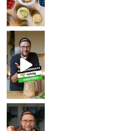
| Rezept
| W