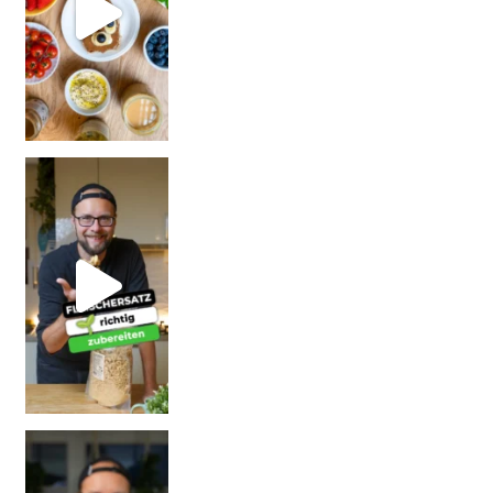
| Rezept
| W