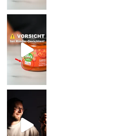
= BESSER?
Falsch gedacht!
W