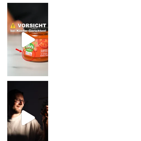
= BESSER?
Falsch gedacht!
W