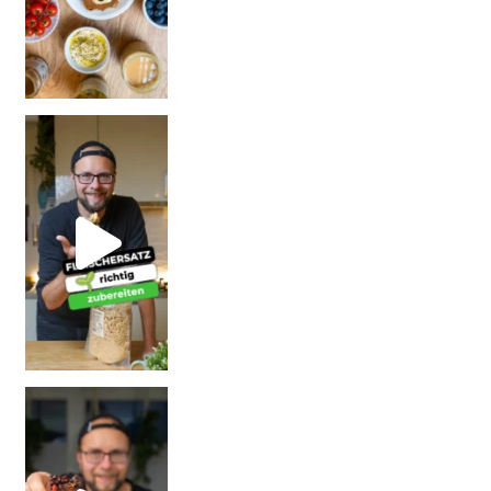
| Rezept
| W