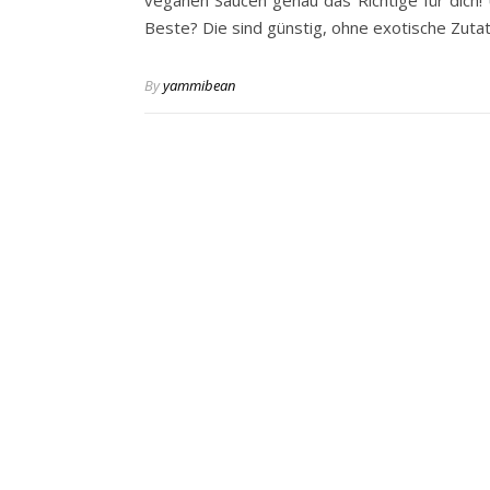
veganen Saucen genau das Richtige für dich!
Beste? Die sind günstig, ohne exotische Zut
By
yammibean