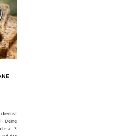
ANE
u kennst
? Deine
 diese 3