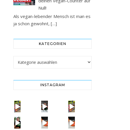
deinen Vegan-Counter auf
Null!
Als vegan-lebender Mensch ist man es
ja schon gewohnt,
[…]
KATEGORIEN
Kategorien
INSTAGRAM
Vorsicht! Eine Dell
SCHOCK-STUDIE: Mehr Mikroplastik in Glasflaschen
Vorsicht! Eine Dell
Erb
Vorsicht: Fallt nicht auf Kinder-Gerichte rein!
= BESSER?
Falsch gedacht!
W