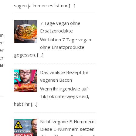
sagen ja immer: es ist nur
[…]
7 Tage vegan ohne
Ersatzprodukte
en
Wir haben 7 Tage vegan
en
ohne Ersatzprodukte
er
gegessen.
[…]
er
it
Das viralste Rezept für
veganen Bacon
Wenn ihr irgendwie auf
TikTok unterwegs seid,
habt ihr
[…]
Nicht-vegane E-Nummern:
Diese E-Nummern setzen