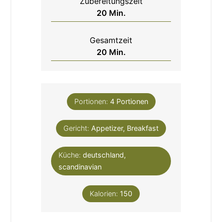
Zubereitungszeit
Minuten
20
Min.
Gesamtzeit
Minuten
20
Min.
Portionen:
4
Portionen
Gericht:
Appetizer, Breakfast
Küche:
deutschland,
scandinavian
Kalorien:
150