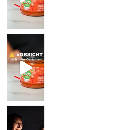
= BESSER?
Falsch gedacht!
W