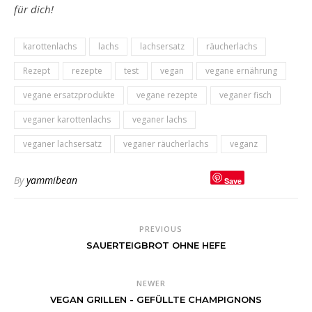
für dich!
karottenlachs
lachs
lachsersatz
räucherlachs
Rezept
rezepte
test
vegan
vegane ernährung
vegane ersatzprodukte
vegane rezepte
veganer fisch
veganer karottenlachs
veganer lachs
veganer lachsersatz
veganer räucherlachs
veganz
By
yammibean
Save
PREVIOUS
SAUERTEIGBROT OHNE HEFE
NEWER
VEGAN GRILLEN - GEFÜLLTE CHAMPIGNONS